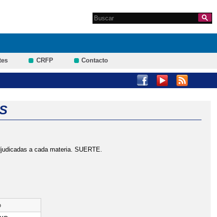
Search this site
Formulario de
búsqueda
tes
CRFP
Contacto
S
adjudicadas a cada materia. SUERTE.
o