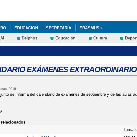
Pasar al
contenido
principal
TRO
EDUCACIÓN
SECRETARÍA
ERASMUS +
LM
Delphos
Educación
Cultura
Depor
DARIO EXÁMENES EXTRAORDINARIO
gosto, 2019
junto se informa del calendario de exámenes de septiembre y de las aulas 
relacionados:
Tamañ