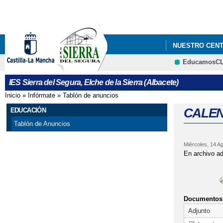
NUESTRO CEN
EducamosC
IES Sierra del Segura, Elche de la Sierra (Albacete)
Inicio
»
Infórmate
»
Tablón de anuncios
Se encuentra usted aquí
CALEN
EDUCACIÓN
Tablón de Anuncios
Miércoles, 14 A
En archivo ad
Documentos 
Adjunto