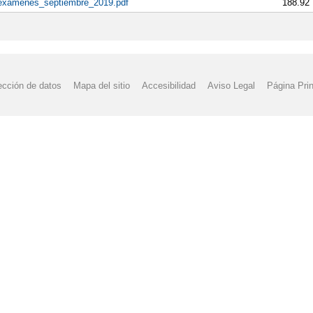
_examenes_septiembre_2019.pdf
188.92
ección de datos
Mapa del sitio
Accesibilidad
Aviso Legal
Página Prin