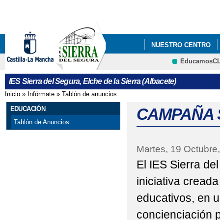
Pa
co
pri
NUESTRO CENTRO
EducamosC
CRFP
IES Sierra del Segura, Elche de la Sierra (Albacete)
Inicio
»
Infórmate
»
Tablón de anuncios
Se encuentra usted aquí
EDUCACIÓN
CAMPAÑA 
Tablón de Anuncios
Martes, 19 Octubre
El IES Sierra de
iniciativa creada
educativos, en 
concienciación p