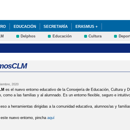
Pasar al
contenido
principal
TRO
EDUCACIÓN
SECRETARÍA
ERASMUS +
LM
Delphos
Educación
Cultura
Depor
mosCLM
iembre, 2020
LM
es el nuevo entorno educativo de la Consejería de Educación, Cultura y D
, como a las familias y al alumnado. Es un entorno flexible, seguro e intuitivo
ceso a herramientas dirigidas a la comunidad educativa, alumnos/as y familia
 este nuevo entorno, pincha
aquí