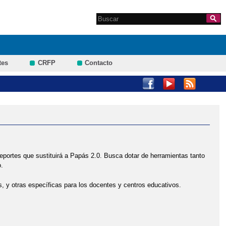
Search this site
Formulario de
búsqueda
tes
CRFP
Contacto
eportes que sustituirá a Papás 2.0. Busca dotar de herramientas tanto
.
s, y otras específicas para los docentes y centros educativos.