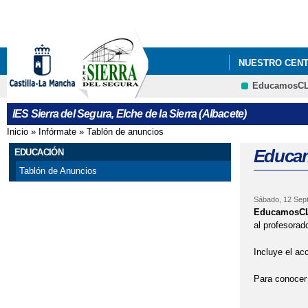
NUESTRO CEN
EducamosC
IES Sierra del Segura, Elche de la Sierra (Albacete)
Inicio
»
Infórmate
»
Tablón de anuncios
Se encuentra usted aquí
Educa
EDUCACIÓN
Tablón de Anuncios
Sábado, 12 Sept
EducamosC
al profesorado
Incluye el ac
Para conocer