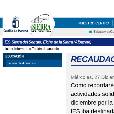
Pa
co
pri
NUESTRO CENTRO
EducamosC
CRFP
IES Sierra del Segura, Elche de la Sierra (Albacete)
Inicio
»
Infórmate
»
Tablón de anuncios
Se encuentra usted aquí
EDUCACIÓN
RECAUDAC
Tablón de Anuncios
Miércoles, 27 Dici
Como recordaréi
actividades soli
diciembre por l
IES iba destina