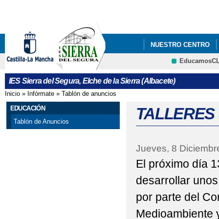
Pa
co
pri
NUESTRO CENTRO
EducamosC
CRFP
IES Sierra del Segura, Elche de la Sierra (Albacete)
Inicio
»
Infórmate
»
Tablón de anuncios
Se encuentra usted aquí
EDUCACIÓN
TALLERES
Tablón de Anuncios
Jueves, 8 Diciembr
El próximo día 1
desarrollar unos 
por parte del Co
Medioambiente y